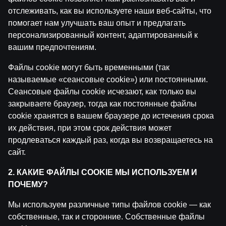
отслеживать, как вы используете наши веб-сайты, что
помогает нам улучшать ваш опыт и предлагать
персонализированный контент, адаптированный к
вашим предпочтениям.
Файлы cookie могут быть временными (так
называемые «сеансовые cookie») или постоянными.
Ģenerālis ar Jurģi Kalnu | Pasaules Kauss 2026
Сеансовые файлы cookie исчезают, как только вы
Play-off
закрываете браузер, тогда как постоянные файлы
cookie хранятся в вашем браузере до истечения срока
by
Dāvis
14 июл. 2026 г.
их действия, при этом срок действия может
продлеваться каждый раз, когда вы возвращаетесь на
сайт.
2. КАКИЕ ФАЙЛЫ COOKIE МЫ ИСПОЛЬЗУЕМ И
ПОЧЕМУ?
Мы используем различные типы файлов cookie — как
собственные, так и сторонние. Собственные файлы