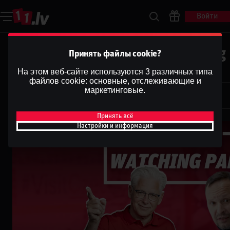
Войти
SLOVĒNIJA - LATVIJA | Watching 
Принять файлы cookie?
Sorokinu un Valdi Valteru
На этом веб-сайте используются 3 различных типа
файлов cookie: основные, отслеживающие и
Dāvis
маркетинговые.
20 мая 2025 г.
Dāvis
Обновлено
13 мая 2026 г.
Принять всё
Настройки и информация