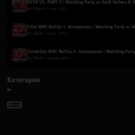
USYK VS. FURY 2 | Watching Party ar Valdi Valteru & S
by
Dāvis
31 янв. 2025 г.
Čīles WRC Rallija 1. Ātrumposms | Watching Party ar A
by
Dāvis
31 янв. 2025 г.
Zviedrijas WRC Rallija 3. Ātrumposms | Watching Party
by
Dāvis
12 февр. 2025 г.
Категории
Назад