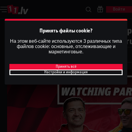
Войти
Zviedrijas WRC Rallija 3. Ātrum
Принять файлы cookie?
Party ar Aldi Putniņu un Viestu
На этом веб-сайте используются 3 различных типа
файлов cookie: основные, отслеживающие и
Dāvis
маркетинговые.
12 февр. 2025 г.
Dāvis
Обновлено
13 мая 2026 г.
Принять всё
Настройки и информация