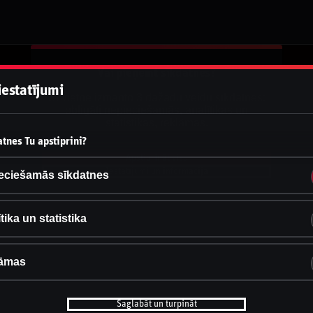
Vai pieņemt sīkdatnes?
iestatījumi
Šī vietne izmanto 3 dažādu veidu sīkdatnes:
obligāti nepieciešamās, analītikas un
statistikas, reklāmas.
tnes Tu apstiprini?
Apstiprināt visu
Iestatījumi un informācija
eciešamās sīkdatnes
tika un statistika
āmas
Saglabāt un turpināt