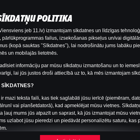
 SĪKDATŅU POLITIKA
iensviens jeb 11.lv) izmantojam sīkdatnes un līdzīgas tehnoloģ
Šai spēlei nav pieejama demo versija. Lūdzu,
pārlūkprogrammas failus, izsekošanas pikseļus un/vai digitālās
pieslēdzies, lai spēlētu ar īstu naudu.
us (kopā sauktas "Sīkdatnes"), lai nodrošinātu jums labāku pie
ēs un mobilajās lietotnēs.
Pieslēgties
adīsiet informāciju par mūsu sīkdatņu izmantošanu un to iemesl
arīgi, lai jūs justos droši attiecībā uz to, kā mēs izmantojam sīk
R SĪKDATNES?
ir mazi teksta faili, kas tiek saglabāti jūsu ierīcē (piemēram, dat
ālrunī vai planšetdatorā), kad apmeklējat mūsu vietnes. Sīkdatņ
a ļauj mums jūs atpazīt un saprast, kā jūs izmantojat mūsu viet
s uzlabot jūsu pieredzi un piedāvāt personalizētu saturu, kas 
ēm.