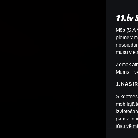
11.lv
Mēs (SIA V
piemēram, 
nospiedum
mūsu vietn
Zemāk atr
Mums ir sv
1. KAS I
Sīkdatnes 
mobilajā t
izvietošan
palīdz mum
jūsu vēlm