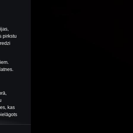
ijas,
 pirkstu
redzi
iem.
datnes.
orā,
u
nes, kas
pielāgots