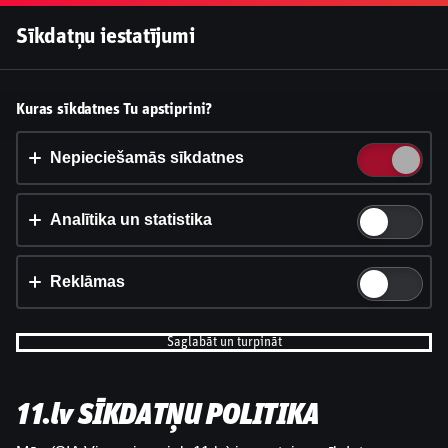
Pieslēgties
Sīkdatņu iestatījumi
Vai pieņemt sīkdatnes?
Kuras sīkdatnes Tu apstiprini?
Šī vietne izmanto 3 dažādu veidu sīkdatnes: obligāti
nepieciešamās, analītikas un statistikas, reklāmas.
Nepieciešamās sīkdatnes
Apstiprināt visu
Analītika un statistika
Iestatījumi un informācija
Reklāmas
Saglabāt un turpināt
11.lv SĪKDATŅU POLITIKA