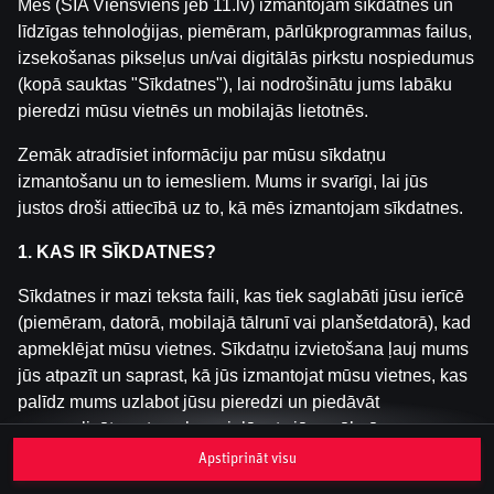
Mēs (SIA Viensviens jeb 11.lv) izmantojam sīkdatnes un
līdzīgas tehnoloģijas, piemēram, pārlūkprogrammas failus,
izsekošanas pikseļus un/vai digitālās pirkstu nospiedumus
Šai spēlei nav pieejama demo versija. Lūdzu,
(kopā sauktas "Sīkdatnes"), lai nodrošinātu jums labāku
pieslēdzies, lai spēlētu ar īstu naudu.
pieredzi mūsu vietnēs un mobilajās lietotnēs.
Pieslēgties
Zemāk atradīsiet informāciju par mūsu sīkdatņu
izmantošanu un to iemesliem. Mums ir svarīgi, lai jūs
justos droši attiecībā uz to, kā mēs izmantojam sīkdatnes.
1. KAS IR SĪKDATNES?
Sīkdatnes ir mazi teksta faili, kas tiek saglabāti jūsu ierīcē
(piemēram, datorā, mobilajā tālrunī vai planšetdatorā), kad
apmeklējat mūsu vietnes. Sīkdatņu izvietošana ļauj mums
jūs atpazīt un saprast, kā jūs izmantojat mūsu vietnes, kas
palīdz mums uzlabot jūsu pieredzi un piedāvāt
personalizētu saturu, kas pielāgots jūsu vēlmēm.
Apstiprināt visu
Sīkdatnes var būt pagaidu (tā sauktas "sesijas sīkdatnes")