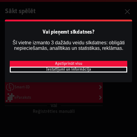
Pieslēgties
Sākt spēlēt
Vai pieņemt sīkdatnes?
Piedāvājums ir pieejams tikai jaunajiem
spēlētājiem.
Šī vietne izmanto 3 dažādu veidu sīkdatnes: obligāti
nepieciešamās, analītikas un statistikas, reklāmas.
bonus-program
4 x 50 brīvspēles
Kazino
Apstiprināt visu
Iestatījumi un informācija
Pieslēgties vai reģistrēties
Smart-ID
eParaksts
vai
Reģistrēties manuāli