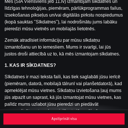
Mēs (SIA Viensviens jeb 11.lv) izmantojam sīkdatnes un
līdzīgas tehnoloģijas, piemēram, pārlūkprogrammas failus,
izsekošanas pikseļus un/vai digitālās pirkstu nospiedumus
Šai spēlei nav pieejama demo versija. Lūdzu,
(kopā sauktas "Sīkdatnes"), lai nodrošinātu jums labāku
pieslēdzies, lai spēlētu ar īstu naudu.
pieredzi mūsu vietnēs un mobilajās lietotnēs.
Pieslēgties
Zemāk atradīsiet informāciju par mūsu sīkdatņu
izmantošanu un to iemesliem. Mums ir svarīgi, lai jūs
justos droši attiecībā uz to, kā mēs izmantojam sīkdatnes.
1. KAS IR SĪKDATNES?
Sīkdatnes ir mazi teksta faili, kas tiek saglabāti jūsu ierīcē
(piemēram, datorā, mobilajā tālrunī vai planšetdatorā), kad
apmeklējat mūsu vietnes. Sīkdatņu izvietošana ļauj mums
jūs atpazīt un saprast, kā jūs izmantojat mūsu vietnes, kas
palīdz mums uzlabot jūsu pieredzi un piedāvāt
personalizētu saturu, kas pielāgots jūsu vēlmēm.
Apstiprināt visu
Sīkdatnes var būt pagaidu (tā sauktas "sesijas sīkdatnes")