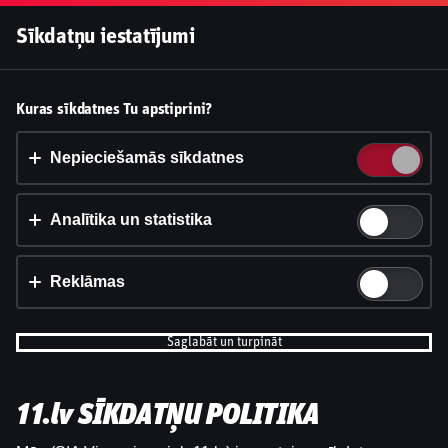
Pieslēgties
Sīkdatņu iestatījumi
Vai pieņemt sīkdatnes?
Kuras sīkdatnes Tu apstiprini?
Šī vietne izmanto 3 dažādu veidu sīkdatnes: obligāti
nepieciešamās, analītikas un statistikas, reklāmas.
Nepieciešamās sīkdatnes
Apstiprināt visu
Analītika un statistika
Iestatījumi un informācija
Reklāmas
Saglabāt un turpināt
11.lv SĪKDATŅU POLITIKA