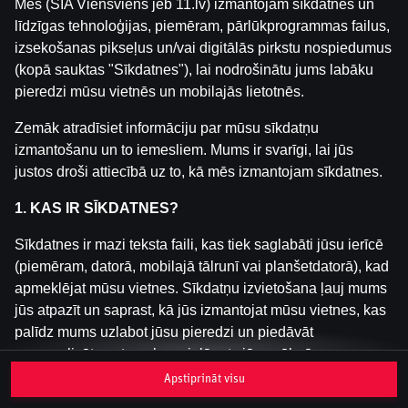
Mēs (SIA Viensviens jeb 11.lv) izmantojam sīkdatnes un
līdzīgas tehnoloģijas, piemēram, pārlūkprogrammas failus,
izsekošanas pikseļus un/vai digitālās pirkstu nospiedumus
Šai spēlei nav pieejama demo versija. Lūdzu,
(kopā sauktas "Sīkdatnes"), lai nodrošinātu jums labāku
pieslēdzies, lai spēlētu ar īstu naudu.
pieredzi mūsu vietnēs un mobilajās lietotnēs.
Pieslēgties
Zemāk atradīsiet informāciju par mūsu sīkdatņu
izmantošanu un to iemesliem. Mums ir svarīgi, lai jūs
justos droši attiecībā uz to, kā mēs izmantojam sīkdatnes.
1. KAS IR SĪKDATNES?
Sīkdatnes ir mazi teksta faili, kas tiek saglabāti jūsu ierīcē
(piemēram, datorā, mobilajā tālrunī vai planšetdatorā), kad
apmeklējat mūsu vietnes. Sīkdatņu izvietošana ļauj mums
jūs atpazīt un saprast, kā jūs izmantojat mūsu vietnes, kas
palīdz mums uzlabot jūsu pieredzi un piedāvāt
personalizētu saturu, kas pielāgots jūsu vēlmēm.
Apstiprināt visu
Sīkdatnes var būt pagaidu (tā sauktas "sesijas sīkdatnes")