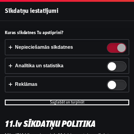
Pieslēgties
Sīkdatņu iestatījumi
Vai pieņemt sīkdatnes?
Kuras sīkdatnes Tu apstiprini?
Šī vietne izmanto 3 dažādu veidu sīkdatnes: obligāti
nepieciešamās, analītikas un statistikas, reklāmas.
Nepieciešamās sīkdatnes
Apstiprināt visu
Analītika un statistika
Iestatījumi un informācija
Reklāmas
Saglabāt un turpināt
11.lv SĪKDATŅU POLITIKA