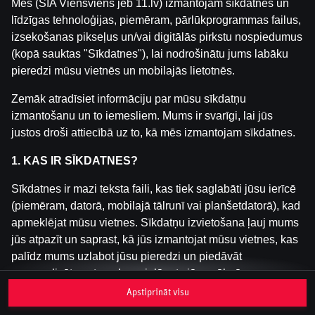
Mēs (SIA Viensviens jeb 11.lv) izmantojam sīkdatnes un
līdzīgas tehnoloģijas, piemēram, pārlūkprogrammas failus,
izsekošanas pikseļus un/vai digitālās pirkstu nospiedumus
Šai spēlei nav pieejama demo versija. Lūdzu,
(kopā sauktas "Sīkdatnes"), lai nodrošinātu jums labāku
pieslēdzies, lai spēlētu ar īstu naudu.
pieredzi mūsu vietnēs un mobilajās lietotnēs.
Pieslēgties
Zemāk atradīsiet informāciju par mūsu sīkdatņu
izmantošanu un to iemesliem. Mums ir svarīgi, lai jūs
justos droši attiecībā uz to, kā mēs izmantojam sīkdatnes.
1. KAS IR SĪKDATNES?
Sīkdatnes ir mazi teksta faili, kas tiek saglabāti jūsu ierīcē
(piemēram, datorā, mobilajā tālrunī vai planšetdatorā), kad
apmeklējat mūsu vietnes. Sīkdatņu izvietošana ļauj mums
jūs atpazīt un saprast, kā jūs izmantojat mūsu vietnes, kas
palīdz mums uzlabot jūsu pieredzi un piedāvāt
personalizētu saturu, kas pielāgots jūsu vēlmēm.
Apstiprināt visu
Sīkdatnes var būt pagaidu (tā sauktas "sesijas sīkdatnes")