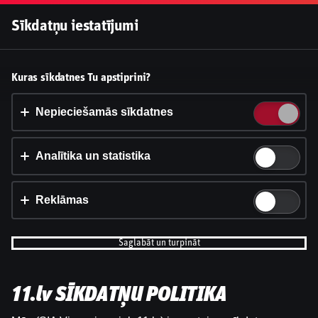
Pieslēgties
Sīkdatņu iestatījumi
Vai pieņemt sīkdatnes?
Kuras sīkdatnes Tu apstiprini?
Šī vietne izmanto 3 dažādu veidu sīkdatnes: obligāti
nepieciešamās, analītikas un statistikas, reklāmas.
Nepieciešamās sīkdatnes
Apstiprināt visu
Analītika un statistika
Iestatījumi un informācija
Reklāmas
Saglabāt un turpināt
11.lv SĪKDATŅU POLITIKA