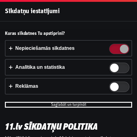
Pieslēgties
Sīkdatņu iestatījumi
Vai pieņemt sīkdatnes?
Kuras sīkdatnes Tu apstiprini?
Šī vietne izmanto 3 dažādu veidu sīkdatnes: obligāti
nepieciešamās, analītikas un statistikas, reklāmas.
Nepieciešamās sīkdatnes
Apstiprināt visu
Analītika un statistika
Iestatījumi un informācija
Reklāmas
Saglabāt un turpināt
11.lv SĪKDATŅU POLITIKA