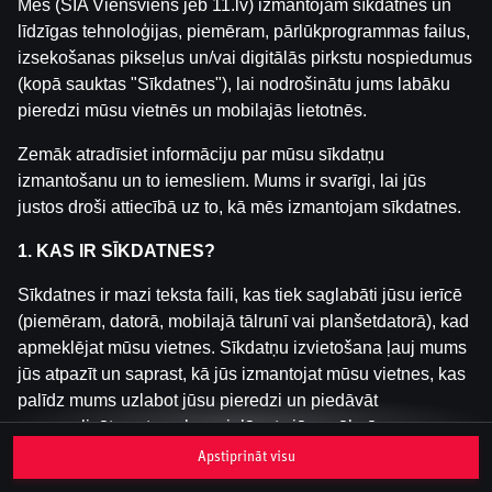
Mēs (SIA Viensviens jeb 11.lv) izmantojam sīkdatnes un
līdzīgas tehnoloģijas, piemēram, pārlūkprogrammas failus,
izsekošanas pikseļus un/vai digitālās pirkstu nospiedumus
Šai spēlei nav pieejama demo versija. Lūdzu,
(kopā sauktas "Sīkdatnes"), lai nodrošinātu jums labāku
pieslēdzies, lai spēlētu ar īstu naudu.
pieredzi mūsu vietnēs un mobilajās lietotnēs.
Pieslēgties
Zemāk atradīsiet informāciju par mūsu sīkdatņu
izmantošanu un to iemesliem. Mums ir svarīgi, lai jūs
justos droši attiecībā uz to, kā mēs izmantojam sīkdatnes.
1. KAS IR SĪKDATNES?
Sīkdatnes ir mazi teksta faili, kas tiek saglabāti jūsu ierīcē
(piemēram, datorā, mobilajā tālrunī vai planšetdatorā), kad
apmeklējat mūsu vietnes. Sīkdatņu izvietošana ļauj mums
jūs atpazīt un saprast, kā jūs izmantojat mūsu vietnes, kas
palīdz mums uzlabot jūsu pieredzi un piedāvāt
personalizētu saturu, kas pielāgots jūsu vēlmēm.
Apstiprināt visu
Sīkdatnes var būt pagaidu (tā sauktas "sesijas sīkdatnes")