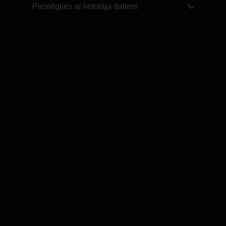
Pieslēgties ar lietotāja datiem
Šai spēlei nav pieejama demo versija. Lūdzu,
pieslēdzies, lai spēlētu ar īstu naudu.
Pieslēgties