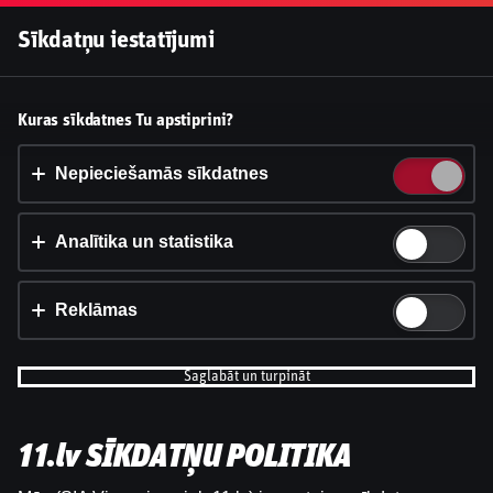
Pieslēgties
Sīkdatņu iestatījumi
Vai pieņemt sīkdatnes?
Kuras sīkdatnes Tu apstiprini?
Šī vietne izmanto 3 dažādu veidu sīkdatnes: obligāti
nepieciešamās, analītikas un statistikas, reklāmas.
Nepieciešamās sīkdatnes
Apstiprināt visu
Analītika un statistika
Iestatījumi un informācija
Reklāmas
Saglabāt un turpināt
11.lv SĪKDATŅU POLITIKA