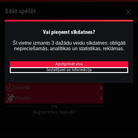
Pieslēgties
Sākt spēlēt
Vai pieņemt sīkdatnes?
Piedāvājums ir pieejams tikai jaunajiem
spēlētājiem.
Šī vietne izmanto 3 dažādu veidu sīkdatnes: obligāti
nepieciešamās, analītikas un statistikas, reklāmas.
bonus-program
4 x 50 brīvspēles
Kazino
Apstiprināt visu
Iestatījumi un informācija
Pieslēgties vai reģistrēties
Smart-ID
eParaksts
vai
Reģistrēties manuāli