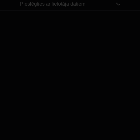
Pieslēgties ar lietotāja datiem
Šai spēlei nav pieejama demo versija. Lūdzu,
pieslēdzies, lai spēlētu ar īstu naudu.
Pieslēgties