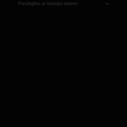
Pieslēgties ar lietotāja datiem
Šai spēlei nav pieejama demo versija. Lūdzu,
pieslēdzies, lai spēlētu ar īstu naudu.
Pieslēgties