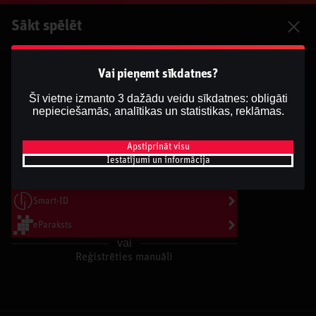
Pieslēgties
Sākt spēlēt
Vai pieņemt sīkdatnes?
Piedāvājums ir pieejams tikai jaunajiem
spēlētājiem.
Šī vietne izmanto 3 dažādu veidu sīkdatnes: obligāti
nepieciešamās, analītikas un statistikas, reklāmas.
bonus-program
4 x 50 brīvspēles
Kazino
Apstiprināt visu
Iestatījumi un informācija
Pieslēgties vai reģistrēties
Smart-ID
eParaksts
vai
Reģistrēties manuāli