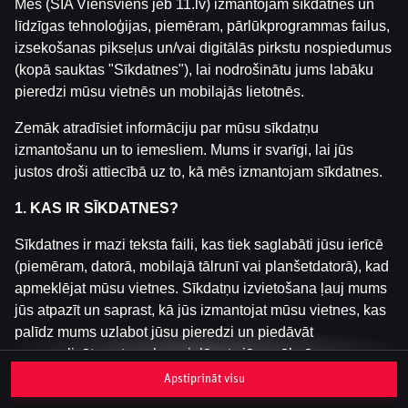
Mēs (SIA Viensviens jeb 11.lv) izmantojam sīkdatnes un
līdzīgas tehnoloģijas, piemēram, pārlūkprogrammas failus,
izsekošanas pikseļus un/vai digitālās pirkstu nospiedumus
Šai spēlei nav pieejama demo versija. Lūdzu,
(kopā sauktas "Sīkdatnes"), lai nodrošinātu jums labāku
pieslēdzies, lai spēlētu ar īstu naudu.
pieredzi mūsu vietnēs un mobilajās lietotnēs.
Pieslēgties
Zemāk atradīsiet informāciju par mūsu sīkdatņu
izmantošanu un to iemesliem. Mums ir svarīgi, lai jūs
justos droši attiecībā uz to, kā mēs izmantojam sīkdatnes.
1. KAS IR SĪKDATNES?
Sīkdatnes ir mazi teksta faili, kas tiek saglabāti jūsu ierīcē
(piemēram, datorā, mobilajā tālrunī vai planšetdatorā), kad
apmeklējat mūsu vietnes. Sīkdatņu izvietošana ļauj mums
jūs atpazīt un saprast, kā jūs izmantojat mūsu vietnes, kas
palīdz mums uzlabot jūsu pieredzi un piedāvāt
personalizētu saturu, kas pielāgots jūsu vēlmēm.
Apstiprināt visu
Sīkdatnes var būt pagaidu (tā sauktas "sesijas sīkdatnes")