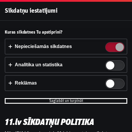
Pieslēgties
Sīkdatņu iestatījumi
Vai pieņemt sīkdatnes?
Kuras sīkdatnes Tu apstiprini?
Šī vietne izmanto 3 dažādu veidu sīkdatnes: obligāti
nepieciešamās, analītikas un statistikas, reklāmas.
Nepieciešamās sīkdatnes
Apstiprināt visu
Analītika un statistika
Iestatījumi un informācija
Reklāmas
Saglabāt un turpināt
11.lv SĪKDATŅU POLITIKA