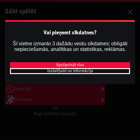
Pieslēgties
Sākt spēlēt
Vai pieņemt sīkdatnes?
Piedāvājums ir pieejams tikai jaunajiem
spēlētājiem.
Šī vietne izmanto 3 dažādu veidu sīkdatnes: obligāti
nepieciešamās, analītikas un statistikas, reklāmas.
bonus-program
4 x 50 brīvspēles
Kazino
Apstiprināt visu
Iestatījumi un informācija
Pieslēgties vai reģistrēties
Smart-ID
eParaksts
vai
Reģistrēties manuāli