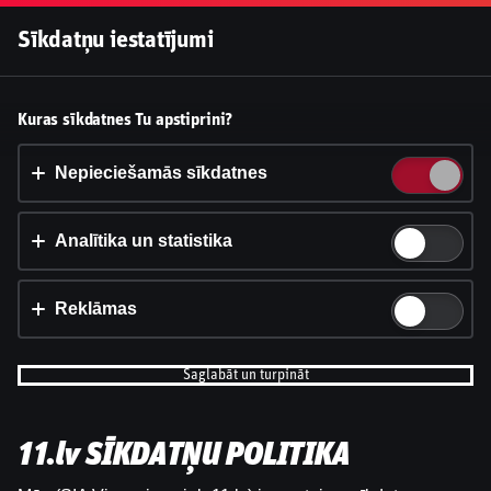
Pieslēgties
Sīkdatņu iestatījumi
Vai pieņemt sīkdatnes?
Kuras sīkdatnes Tu apstiprini?
Šī vietne izmanto 3 dažādu veidu sīkdatnes: obligāti
nepieciešamās, analītikas un statistikas, reklāmas.
Nepieciešamās sīkdatnes
Apstiprināt visu
Analītika un statistika
Iestatījumi un informācija
Reklāmas
Saglabāt un turpināt
11.lv SĪKDATŅU POLITIKA