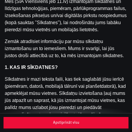
Mēs (SIA Viensviens jeb 11.lv) izmantojam sīkdatnes un
līdzīgas tehnoloģijas, piemēram, pārlūkprogrammas failus,
izsekošanas pikseļus un/vai digitālās pirkstu nospiedumus
Šai spēlei nav pieejama demo versija. Lūdzu,
(kopā sauktas "Sīkdatnes"), lai nodrošinātu jums labāku
pieslēdzies, lai spēlētu ar īstu naudu.
pieredzi mūsu vietnēs un mobilajās lietotnēs.
Pieslēgties
Zemāk atradīsiet informāciju par mūsu sīkdatņu
izmantošanu un to iemesliem. Mums ir svarīgi, lai jūs
justos droši attiecībā uz to, kā mēs izmantojam sīkdatnes.
1. KAS IR SĪKDATNES?
Sīkdatnes ir mazi teksta faili, kas tiek saglabāti jūsu ierīcē
(piemēram, datorā, mobilajā tālrunī vai planšetdatorā), kad
apmeklējat mūsu vietnes. Sīkdatņu izvietošana ļauj mums
jūs atpazīt un saprast, kā jūs izmantojat mūsu vietnes, kas
palīdz mums uzlabot jūsu pieredzi un piedāvāt
personalizētu saturu, kas pielāgots jūsu vēlmēm.
Apstiprināt visu
Sīkdatnes var būt pagaidu (tā sauktas "sesijas sīkdatnes")