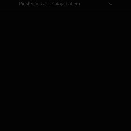
Pieslēgties ar lietotāja datiem
Šai spēlei nav pieejama demo versija. Lūdzu,
pieslēdzies, lai spēlētu ar īstu naudu.
Pieslēgties