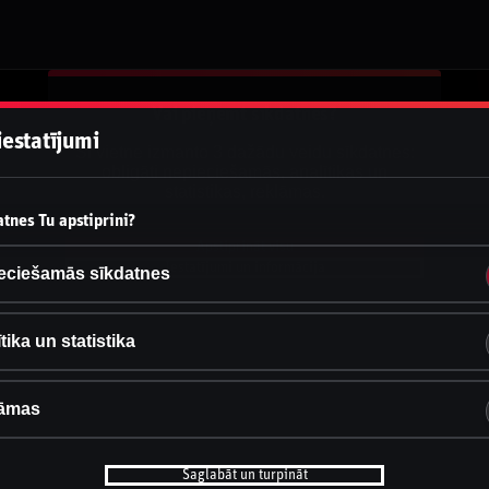
Vai pieņemt sīkdatnes?
iestatījumi
Šī vietne izmanto 3 dažādu veidu sīkdatnes:
obligāti nepieciešamās, analītikas un
statistikas, reklāmas.
tnes Tu apstiprini?
Apstiprināt visu
Iestatījumi un informācija
eciešamās sīkdatnes
tika un statistika
āmas
Saglabāt un turpināt