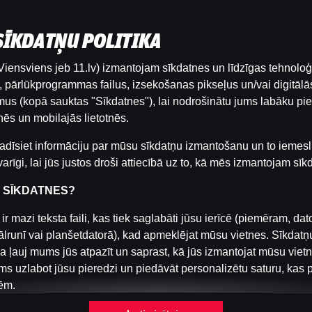
 SĪKDATŅU POLITIKA
iensviens jeb 11.lv) izmantojam sīkdatnes un līdzīgas tehnoloģ
Šai spēlei nav pieejama demo versija. Lūdzu,
pārlūkprogrammas failus, izsekošanas pikseļus un/vai digitālās
pieslēdzies, lai spēlētu ar īstu naudu.
us (kopā sauktas "Sīkdatnes"), lai nodrošinātu jums labāku pie
ēs un mobilajās lietotnēs.
Pieslēgties
adīsiet informāciju par mūsu sīkdatņu izmantošanu un to iemesl
arīgi, lai jūs justos droši attiecībā uz to, kā mēs izmantojam sīk
R SĪKDATNES?
ir mazi teksta faili, kas tiek saglabāti jūsu ierīcē (piemēram, dat
ālrunī vai planšetdatorā), kad apmeklējat mūsu vietnes. Sīkdatņ
a ļauj mums jūs atpazīt un saprast, kā jūs izmantojat mūsu viet
s uzlabot jūsu pieredzi un piedāvāt personalizētu saturu, kas 
ēm.