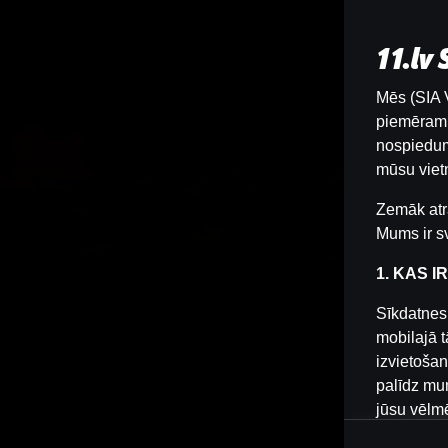
11.lv
Mēs (SIA V
piemēram, 
nospiedum
mūsu vietn
Zemāk atr
Mums ir sv
1. KAS I
Sīkdatnes 
mobilajā t
izvietošan
palīdz mum
jūsu vēlm