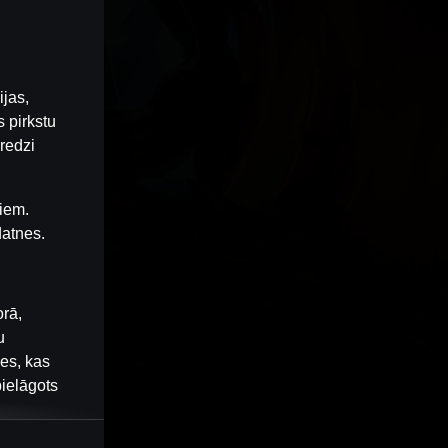
ijas,
 pirkstu
redzi
iem.
datnes.
orā,
u
nes, kas
pielāgots