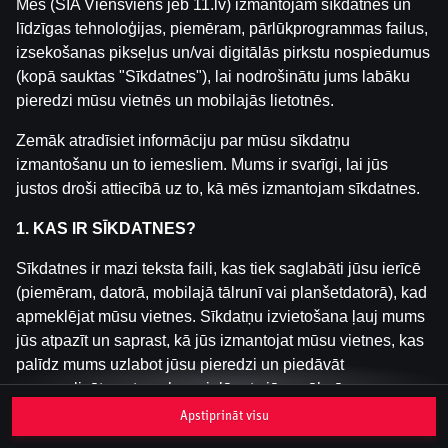
Mēs (SIA Viensviens jeb 11.lv) izmantojam sīkdatnes un
līdzīgas tehnoloģijas, piemēram, pārlūkprogrammas failus,
izsekošanas pikseļus un/vai digitālās pirkstu nospiedumus
Šai spēlei nav pieejama demo versija. Lūdzu,
(kopā sauktas "Sīkdatnes"), lai nodrošinātu jums labāku
pieslēdzies, lai spēlētu ar īstu naudu.
pieredzi mūsu vietnēs un mobilajās lietotnēs.
Pieslēgties
Zemāk atradīsiet informāciju par mūsu sīkdatņu
izmantošanu un to iemesliem. Mums ir svarīgi, lai jūs
justos droši attiecībā uz to, kā mēs izmantojam sīkdatnes.
1. KAS IR SĪKDATNES?
Sīkdatnes ir mazi teksta faili, kas tiek saglabāti jūsu ierīcē
(piemēram, datorā, mobilajā tālrunī vai planšetdatorā), kad
apmeklējat mūsu vietnes. Sīkdatņu izvietošana ļauj mums
jūs atpazīt un saprast, kā jūs izmantojat mūsu vietnes, kas
palīdz mums uzlabot jūsu pieredzi un piedāvāt
personalizētu saturu, kas pielāgots jūsu vēlmēm.
Apstiprināt visu
Sīkdatnes var būt pagaidu (tā sauktas "sesijas sīkdatnes")