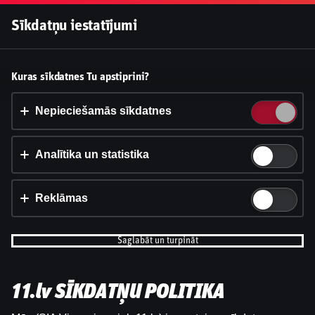
Pieslēgties
Sīkdatņu iestatījumi
Vai pieņemt sīkdatnes?
Kuras sīkdatnes Tu apstiprini?
Šī vietne izmanto 3 dažādu veidu sīkdatnes: obligāti
nepieciešamās, analītikas un statistikas, reklāmas.
Nepieciešamās sīkdatnes
Apstiprināt visu
Analītika un statistika
Iestatījumi un informācija
Reklāmas
Saglabāt un turpināt
11.lv SĪKDATŅU POLITIKA