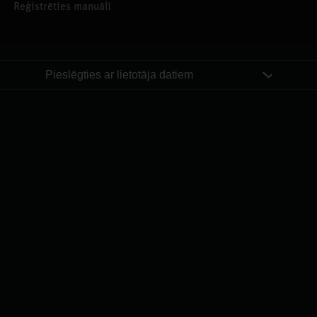
Reģistrēties manuāli
Šai spēlei nav pieejama demo versija. Lūdzu,
Pieslēgties ar lietotāja datiem
pieslēdzies, lai spēlētu ar īstu naudu.
Pieslēgties