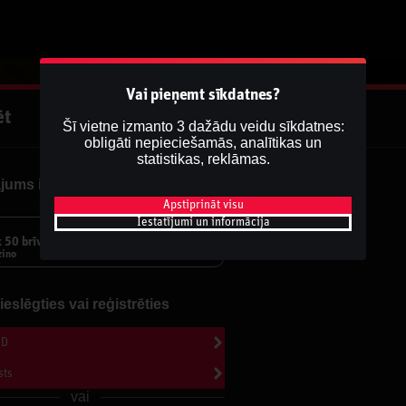
Vai pieņemt sīkdatnes?
ēt
Šī vietne izmanto 3 dažādu veidu sīkdatnes:
obligāti nepieciešamās, analītikas un
statistikas, reklāmas.
jums ir pieejams tikai jaunajiem
spēlētājiem.
Apstiprināt visu
Iestatījumi un informācija
program
x 50 brīvspēles
zino
ieslēgties vai reģistrēties
ID
sts
vai