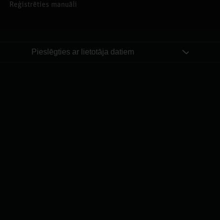
Reģistrēties manuāli
Šai spēlei nav pieejama demo versija. Lūdzu,
Pieslēgties ar lietotāja datiem
pieslēdzies, lai spēlētu ar īstu naudu.
Pieslēgties