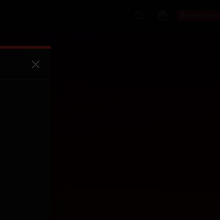
Pieslēgties