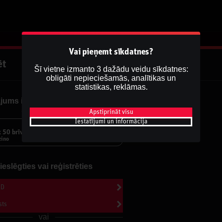
Vai pieņemt sīkdatnes?
ēt
Šī vietne izmanto 3 dažādu veidu sīkdatnes:
obligāti nepieciešamās, analītikas un
statistikas, reklāmas.
jums ir pieejams tikai jaunajiem
spēlētājiem.
Apstiprināt visu
Iestatījumi un informācija
program
x 50 brīvspēles
zino
ieslēgties vai reģistrēties
ID
sts
vai