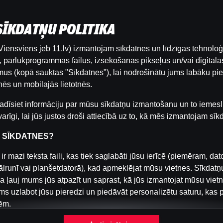
 SĪKDATŅU POLITIKA
iensviens jeb 11.lv) izmantojam sīkdatnes un līdzīgas tehnoloģ
Šai spēlei nav pieejama demo versija. Lūdzu,
pārlūkprogrammas failus, izsekošanas pikseļus un/vai digitālās
pieslēdzies, lai spēlētu ar īstu naudu.
us (kopā sauktas "Sīkdatnes"), lai nodrošinātu jums labāku pie
ēs un mobilajās lietotnēs.
Pieslēgties
adīsiet informāciju par mūsu sīkdatņu izmantošanu un to iemesl
arīgi, lai jūs justos droši attiecībā uz to, kā mēs izmantojam sīk
R SĪKDATNES?
ir mazi teksta faili, kas tiek saglabāti jūsu ierīcē (piemēram, dat
ālrunī vai planšetdatorā), kad apmeklējat mūsu vietnes. Sīkdatņ
a ļauj mums jūs atpazīt un saprast, kā jūs izmantojat mūsu viet
s uzlabot jūsu pieredzi un piedāvāt personalizētu saturu, kas 
ēm.