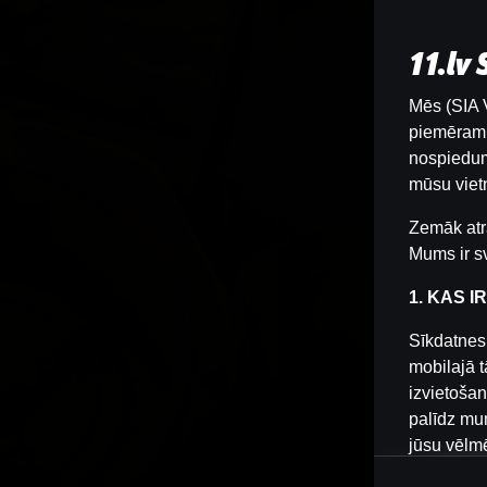
11.lv
Mēs (SIA V
piemēram, 
nospiedum
mūsu vietn
Zemāk atr
Mums ir sv
1. KAS I
Sīkdatnes 
mobilajā t
izvietošan
palīdz mum
jūsu vēlm