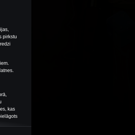
ijas,
 pirkstu
redzi
iem.
datnes.
orā,
u
nes, kas
pielāgots