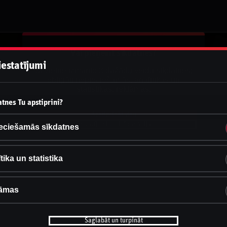
Vai pieņemt sīkdatnes?
iestatījumi
Šī vietne izmanto 3 dažādu veidu sīkdatnes:
obligāti nepieciešamās, analītikas un
statistikas, reklāmas.
tnes Tu apstiprini?
Apstiprināt visu
Iestatījumi un informācija
eciešamās sīkdatnes
tika un statistika
āmas
Saglabāt un turpināt