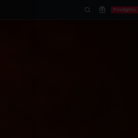
Pieslēgties