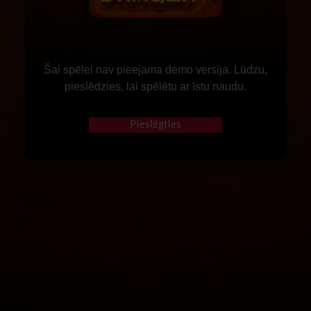
Šai spēlei nav pieejama demo versija. Lūdzu,
pieslēdzies, lai spēlētu ar īstu naudu.
Pieslēgties