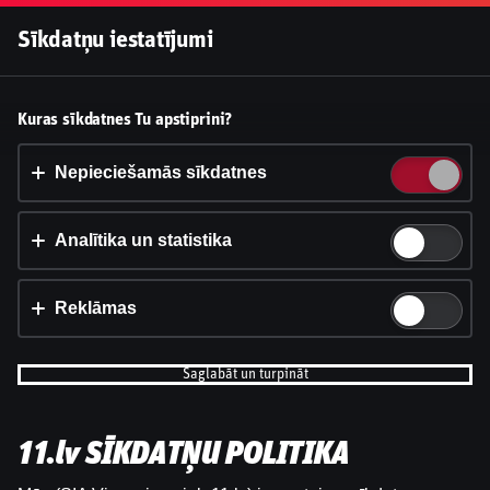
Pieslēgties
Sīkdatņu iestatījumi
Vai pieņemt sīkdatnes?
Kuras sīkdatnes Tu apstiprini?
Šī vietne izmanto 3 dažādu veidu sīkdatnes: obligāti
nepieciešamās, analītikas un statistikas, reklāmas.
Nepieciešamās sīkdatnes
Apstiprināt visu
Analītika un statistika
Iestatījumi un informācija
Reklāmas
Saglabāt un turpināt
11.lv SĪKDATŅU POLITIKA