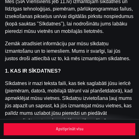
Mēs (SIA Viensviens jeb 11.lv) izmantojam sīkdatnes un
līdzīgas tehnoloģijas, piemēram, pārlūkprogrammas failus,
izsekošanas pikseļus un/vai digitālās pirkstu nospiedumus
Šai spēlei nav pieejama demo versija. Lūdzu,
(kopā sauktas "Sīkdatnes"), lai nodrošinātu jums labāku
pieslēdzies, lai spēlētu ar īstu naudu.
pieredzi mūsu vietnēs un mobilajās lietotnēs.
Pieslēgties
Zemāk atradīsiet informāciju par mūsu sīkdatņu
izmantošanu un to iemesliem. Mums ir svarīgi, lai jūs
justos droši attiecībā uz to, kā mēs izmantojam sīkdatnes.
1. KAS IR SĪKDATNES?
Sīkdatnes ir mazi teksta faili, kas tiek saglabāti jūsu ierīcē
(piemēram, datorā, mobilajā tālrunī vai planšetdatorā), kad
apmeklējat mūsu vietnes. Sīkdatņu izvietošana ļauj mums
jūs atpazīt un saprast, kā jūs izmantojat mūsu vietnes, kas
palīdz mums uzlabot jūsu pieredzi un piedāvāt
personalizētu saturu, kas pielāgots jūsu vēlmēm.
Apstiprināt visu
Sīkdatnes var būt pagaidu (tā sauktas "sesijas sīkdatnes")