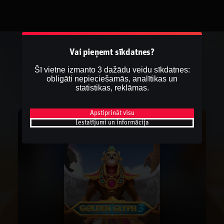
Vai pieņemt sīkdatnes?
Šī vietne izmanto 3 dažādu veidu sīkdatnes:
obligāti nepieciešamās, analītikas un
statistikas, reklāmas.
Apstiprināt visu
Iestatījumi un informācija