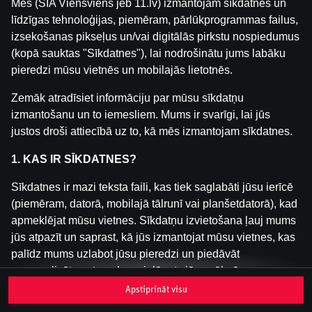
Mēs (SIA Viensviens jeb 11.lv) izmantojam sīkdatnes un
līdzīgas tehnoloģijas, piemēram, pārlūkprogrammas failus,
izsekošanas pikseļus un/vai digitālās pirkstu nospiedumus
Šai spēlei nav pieejama demo versija. Lūdzu,
(kopā sauktas "Sīkdatnes"), lai nodrošinātu jums labāku
pieslēdzies, lai spēlētu ar īstu naudu.
pieredzi mūsu vietnēs un mobilajās lietotnēs.
Pieslēgties
Zemāk atradīsiet informāciju par mūsu sīkdatņu
izmantošanu un to iemesliem. Mums ir svarīgi, lai jūs
justos droši attiecībā uz to, kā mēs izmantojam sīkdatnes.
1. KAS IR SĪKDATNES?
Sīkdatnes ir mazi teksta faili, kas tiek saglabāti jūsu ierīcē
(piemēram, datorā, mobilajā tālrunī vai planšetdatorā), kad
apmeklējat mūsu vietnes. Sīkdatņu izvietošana ļauj mums
jūs atpazīt un saprast, kā jūs izmantojat mūsu vietnes, kas
palīdz mums uzlabot jūsu pieredzi un piedāvāt
personalizētu saturu, kas pielāgots jūsu vēlmēm.
Apstiprināt visu
Sīkdatnes var būt pagaidu (tā sauktas "sesijas sīkdatnes")