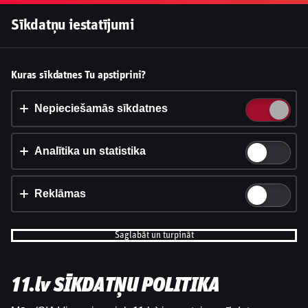
Pieslēgties
Sīkdatņu iestatījumi
Vai pieņemt sīkdatnes?
Kuras sīkdatnes Tu apstiprini?
Šī vietne izmanto 3 dažādu veidu sīkdatnes: obligāti
nepieciešamās, analītikas un statistikas, reklāmas.
Nepieciešamās sīkdatnes
Apstiprināt visu
Analītika un statistika
Iestatījumi un informācija
Reklāmas
Saglabāt un turpināt
11.lv SĪKDATŅU POLITIKA