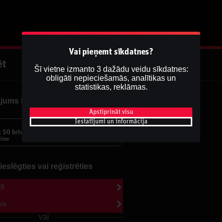
Vai pieņemt sīkdatnes?
ēt
Šī vietne izmanto 3 dažādu veidu sīkdatnes:
obligāti nepieciešamās, analītikas un
statistikas, reklāmas.
jums ir pieejams tikai jaunajiem
spēlētājiem.
Apstiprināt visu
Iestatījumi un informācija
program
x 50 brīvspēles
zino
ieslēgties vai reģistrēties
ID
sts
vai