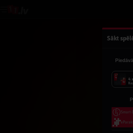
Sākt spēl
Piedāvā
bonus-
4 
Ka
P
Smart-
eParak