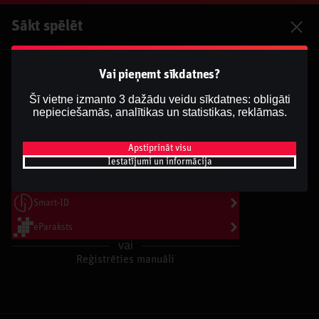
Pieslēgties
Sākt spēlēt
Vai pieņemt sīkdatnes?
Piedāvājums ir pieejams tikai jaunajiem
spēlētājiem.
Šī vietne izmanto 3 dažādu veidu sīkdatnes: obligāti
nepieciešamās, analītikas un statistikas, reklāmas.
bonus-program
4 x 50 brīvspēles
Kazino
Apstiprināt visu
Iestatījumi un informācija
Pieslēgties vai reģistrēties
Smart-ID
eParaksts
vai
Reģistrēties manuāli