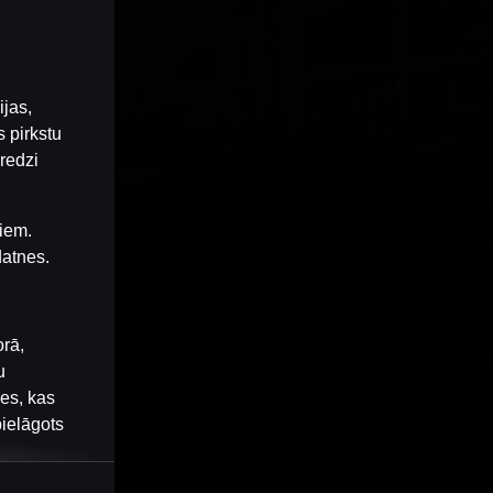
ijas,
 pirkstu
redzi
iem.
datnes.
orā,
u
nes, kas
pielāgots