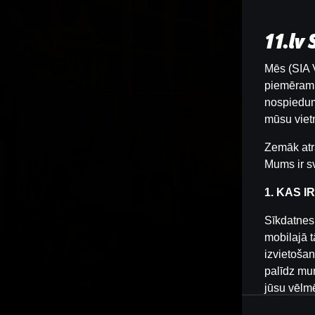
11.lv
Mēs (SIA V
piemēram, 
nospiedum
mūsu vietn
Zemāk atr
Mums ir sv
1. KAS I
Sīkdatnes 
mobilajā t
izvietošan
palīdz mum
jūsu vēlm