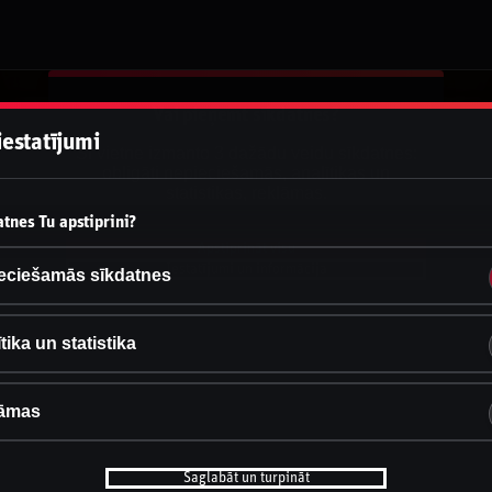
Vai pieņemt sīkdatnes?
iestatījumi
Šī vietne izmanto 3 dažādu veidu sīkdatnes:
obligāti nepieciešamās, analītikas un
statistikas, reklāmas.
tnes Tu apstiprini?
Apstiprināt visu
Iestatījumi un informācija
eciešamās sīkdatnes
tika un statistika
āmas
Saglabāt un turpināt