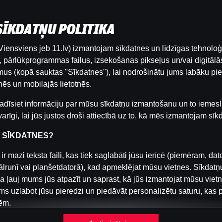
 SĪKDATŅU POLITIKA
iensviens jeb 11.lv) izmantojam sīkdatnes un līdzīgas tehnoloģ
Šai spēlei nav pieejama demo versija. Lūdzu,
pārlūkprogrammas failus, izsekošanas pikseļus un/vai digitālās
pieslēdzies, lai spēlētu ar īstu naudu.
us (kopā sauktas "Sīkdatnes"), lai nodrošinātu jums labāku pie
ēs un mobilajās lietotnēs.
Pieslēgties
adīsiet informāciju par mūsu sīkdatņu izmantošanu un to iemesl
arīgi, lai jūs justos droši attiecībā uz to, kā mēs izmantojam sīk
R SĪKDATNES?
ir mazi teksta faili, kas tiek saglabāti jūsu ierīcē (piemēram, dat
ālrunī vai planšetdatorā), kad apmeklējat mūsu vietnes. Sīkdatņ
a ļauj mums jūs atpazīt un saprast, kā jūs izmantojat mūsu viet
s uzlabot jūsu pieredzi un piedāvāt personalizētu saturu, kas 
ēm.