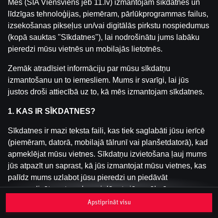
Mēs (SIA Viensviens jeb 11.lv) izmantojam sīkdatnes un
līdzīgas tehnoloģijas, piemēram, pārlūkprogrammas failus,
izsekošanas pikseļus un/vai digitālās pirkstu nospiedumus
Šai spēlei nav pieejama demo versija. Lūdzu,
(kopā sauktas "Sīkdatnes"), lai nodrošinātu jums labāku
pieslēdzies, lai spēlētu ar īstu naudu.
pieredzi mūsu vietnēs un mobilajās lietotnēs.
Pieslēgties
Zemāk atradīsiet informāciju par mūsu sīkdatņu
izmantošanu un to iemesliem. Mums ir svarīgi, lai jūs
justos droši attiecībā uz to, kā mēs izmantojam sīkdatnes.
1. KAS IR SĪKDATNES?
Sīkdatnes ir mazi teksta faili, kas tiek saglabāti jūsu ierīcē
(piemēram, datorā, mobilajā tālrunī vai planšetdatorā), kad
apmeklējat mūsu vietnes. Sīkdatņu izvietošana ļauj mums
jūs atpazīt un saprast, kā jūs izmantojat mūsu vietnes, kas
palīdz mums uzlabot jūsu pieredzi un piedāvāt
personalizētu saturu, kas pielāgots jūsu vēlmēm.
Apstiprināt visu
Sīkdatnes var būt pagaidu (tā sauktas "sesijas sīkdatnes")