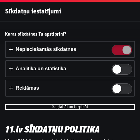
Pieslēgties
Sīkdatņu iestatījumi
Vai pieņemt sīkdatnes?
Kuras sīkdatnes Tu apstiprini?
Šī vietne izmanto 3 dažādu veidu sīkdatnes: obligāti
nepieciešamās, analītikas un statistikas, reklāmas.
Nepieciešamās sīkdatnes
Apstiprināt visu
Analītika un statistika
Iestatījumi un informācija
Reklāmas
Saglabāt un turpināt
11.lv SĪKDATŅU POLITIKA