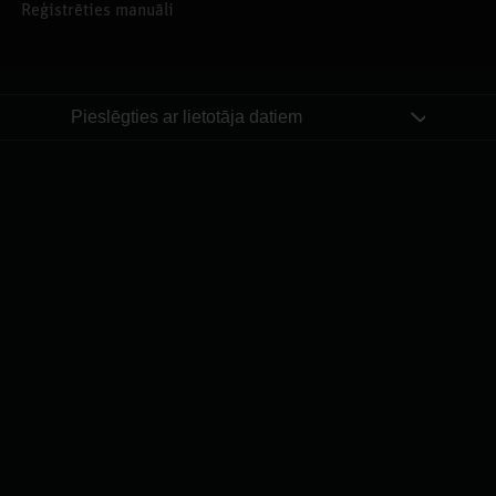
Reģistrēties manuāli
Šai spēlei nav pieejama demo versija. Lūdzu,
Pieslēgties ar lietotāja datiem
pieslēdzies, lai spēlētu ar īstu naudu.
Pieslēgties