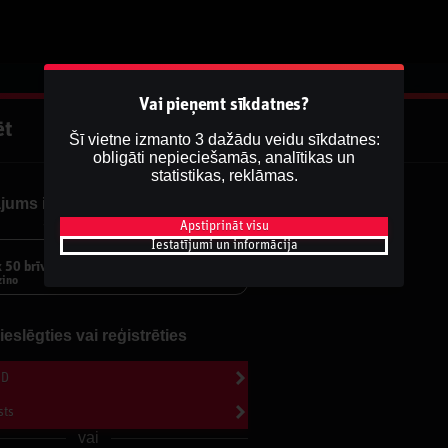
Vai pieņemt sīkdatnes?
ēt
Šī vietne izmanto 3 dažādu veidu sīkdatnes:
obligāti nepieciešamās, analītikas un
statistikas, reklāmas.
jums ir pieejams tikai jaunajiem
spēlētājiem.
Apstiprināt visu
Iestatījumi un informācija
program
x 50 brīvspēles
zino
ieslēgties vai reģistrēties
ID
sts
vai