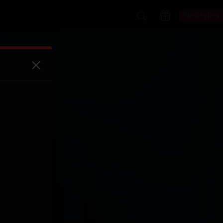
Pieslēgties