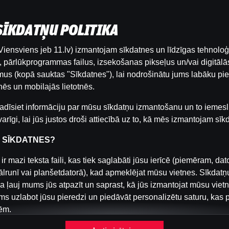
 SĪKDATŅU POLITIKA
iensviens jeb 11.lv) izmantojam sīkdatnes un līdzīgas tehnoloģ
Šai spēlei nav pieejama demo versija. Lūdzu,
pārlūkprogrammas failus, izsekošanas pikseļus un/vai digitālās
pieslēdzies, lai spēlētu ar īstu naudu.
us (kopā sauktas "Sīkdatnes"), lai nodrošinātu jums labāku pie
ēs un mobilajās lietotnēs.
Pieslēgties
adīsiet informāciju par mūsu sīkdatņu izmantošanu un to iemesl
arīgi, lai jūs justos droši attiecībā uz to, kā mēs izmantojam sīk
R SĪKDATNES?
ir mazi teksta faili, kas tiek saglabāti jūsu ierīcē (piemēram, dat
ālrunī vai planšetdatorā), kad apmeklējat mūsu vietnes. Sīkdatņ
a ļauj mums jūs atpazīt un saprast, kā jūs izmantojat mūsu viet
s uzlabot jūsu pieredzi un piedāvāt personalizētu saturu, kas 
ēm.