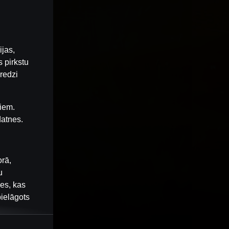
ijas,
 pirkstu
redzi
iem.
datnes.
orā,
u
nes, kas
pielāgots