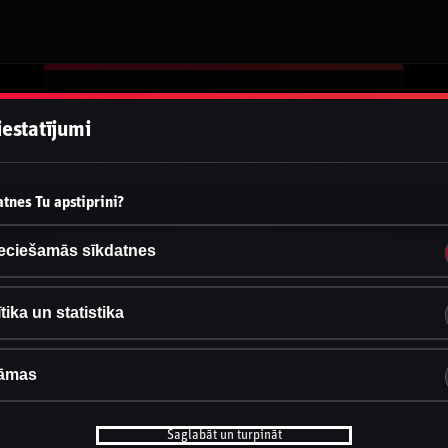
Vai pieņemt sīkdatnes?
iestatījumi
Šī vietne izmanto 3 dažādu veidu sīkdatnes:
obligāti nepieciešamās, analītikas un
statistikas, reklāmas.
tnes Tu apstiprini?
Apstiprināt visu
Iestatījumi un informācija
eciešamās sīkdatnes
tika un statistika
āmas
Saglabāt un turpināt