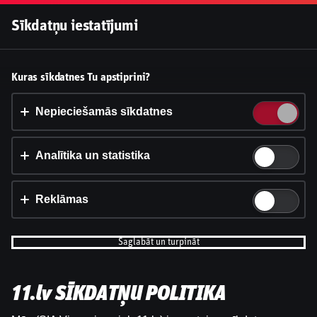
Pieslēgties
Sīkdatņu iestatījumi
Vai pieņemt sīkdatnes?
Kuras sīkdatnes Tu apstiprini?
Šī vietne izmanto 3 dažādu veidu sīkdatnes: obligāti
nepieciešamās, analītikas un statistikas, reklāmas.
Nepieciešamās sīkdatnes
Apstiprināt visu
Analītika un statistika
Iestatījumi un informācija
Reklāmas
Saglabāt un turpināt
11.lv SĪKDATŅU POLITIKA