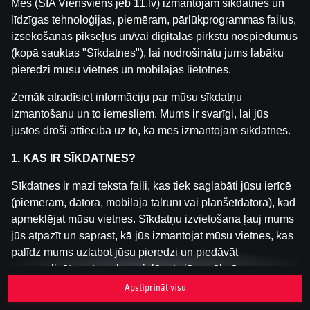
Mēs (SIA Viensviens jeb 11.lv) izmantojam sīkdatnes un
līdzīgas tehnoloģijas, piemēram, pārlūkprogrammas failus,
izsekošanas pikseļus un/vai digitālās pirkstu nospiedumus
Šai spēlei nav pieejama demo versija. Lūdzu,
(kopā sauktas "Sīkdatnes"), lai nodrošinātu jums labāku
pieslēdzies, lai spēlētu ar īstu naudu.
pieredzi mūsu vietnēs un mobilajās lietotnēs.
Pieslēgties
Zemāk atradīsiet informāciju par mūsu sīkdatņu
izmantošanu un to iemesliem. Mums ir svarīgi, lai jūs
justos droši attiecībā uz to, kā mēs izmantojam sīkdatnes.
1. KAS IR SĪKDATNES?
Sīkdatnes ir mazi teksta faili, kas tiek saglabāti jūsu ierīcē
(piemēram, datorā, mobilajā tālrunī vai planšetdatorā), kad
apmeklējat mūsu vietnes. Sīkdatņu izvietošana ļauj mums
jūs atpazīt un saprast, kā jūs izmantojat mūsu vietnes, kas
palīdz mums uzlabot jūsu pieredzi un piedāvāt
personalizētu saturu, kas pielāgots jūsu vēlmēm.
Apstiprināt visu
Sīkdatnes var būt pagaidu (tā sauktas "sesijas sīkdatnes")