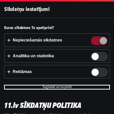
Pieslēgties
Sīkdatņu iestatījumi
Vai pieņemt sīkdatnes?
Kuras sīkdatnes Tu apstiprini?
Šī vietne izmanto 3 dažādu veidu sīkdatnes: obligāti
nepieciešamās, analītikas un statistikas, reklāmas.
Nepieciešamās sīkdatnes
Apstiprināt visu
Analītika un statistika
Iestatījumi un informācija
Reklāmas
Saglabāt un turpināt
11.lv SĪKDATŅU POLITIKA