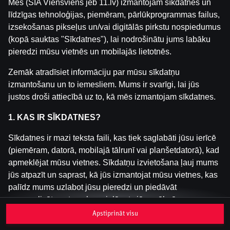
Mēs (SIA Viensviens jeb 11.lv) izmantojam sīkdatnes un
līdzīgas tehnoloģijas, piemēram, pārlūkprogrammas failus,
izsekošanas pikseļus un/vai digitālās pirkstu nospiedumus
Šai spēlei nav pieejama demo versija. Lūdzu,
(kopā sauktas "Sīkdatnes"), lai nodrošinātu jums labāku
pieslēdzies, lai spēlētu ar īstu naudu.
pieredzi mūsu vietnēs un mobilajās lietotnēs.
Pieslēgties
Zemāk atradīsiet informāciju par mūsu sīkdatņu
izmantošanu un to iemesliem. Mums ir svarīgi, lai jūs
justos droši attiecībā uz to, kā mēs izmantojam sīkdatnes.
1. KAS IR SĪKDATNES?
Sīkdatnes ir mazi teksta faili, kas tiek saglabāti jūsu ierīcē
(piemēram, datorā, mobilajā tālrunī vai planšetdatorā), kad
apmeklējat mūsu vietnes. Sīkdatņu izvietošana ļauj mums
jūs atpazīt un saprast, kā jūs izmantojat mūsu vietnes, kas
palīdz mums uzlabot jūsu pieredzi un piedāvāt
personalizētu saturu, kas pielāgots jūsu vēlmēm.
Apstiprināt visu
Sīkdatnes var būt pagaidu (tā sauktas "sesijas sīkdatnes")