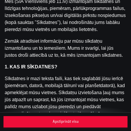
Mēs (SIA Viensviens jeb 11.lv) izmantojam sīkdatnes un
līdzīgas tehnoloģijas, piemēram, pārlūkprogrammas failus,
izsekošanas pikseļus un/vai digitālās pirkstu nospiedumus
Šai spēlei nav pieejama demo versija. Lūdzu,
(kopā sauktas "Sīkdatnes"), lai nodrošinātu jums labāku
pieslēdzies, lai spēlētu ar īstu naudu.
pieredzi mūsu vietnēs un mobilajās lietotnēs.
Pieslēgties
Zemāk atradīsiet informāciju par mūsu sīkdatņu
izmantošanu un to iemesliem. Mums ir svarīgi, lai jūs
justos droši attiecībā uz to, kā mēs izmantojam sīkdatnes.
1. KAS IR SĪKDATNES?
Sīkdatnes ir mazi teksta faili, kas tiek saglabāti jūsu ierīcē
(piemēram, datorā, mobilajā tālrunī vai planšetdatorā), kad
apmeklējat mūsu vietnes. Sīkdatņu izvietošana ļauj mums
jūs atpazīt un saprast, kā jūs izmantojat mūsu vietnes, kas
palīdz mums uzlabot jūsu pieredzi un piedāvāt
personalizētu saturu, kas pielāgots jūsu vēlmēm.
Apstiprināt visu
Sīkdatnes var būt pagaidu (tā sauktas "sesijas sīkdatnes")