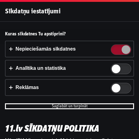
Pieslēgties
Sīkdatņu iestatījumi
Vai pieņemt sīkdatnes?
Kuras sīkdatnes Tu apstiprini?
Šī vietne izmanto 3 dažādu veidu sīkdatnes: obligāti
nepieciešamās, analītikas un statistikas, reklāmas.
Nepieciešamās sīkdatnes
Apstiprināt visu
Analītika un statistika
Iestatījumi un informācija
Reklāmas
Saglabāt un turpināt
11.lv SĪKDATŅU POLITIKA