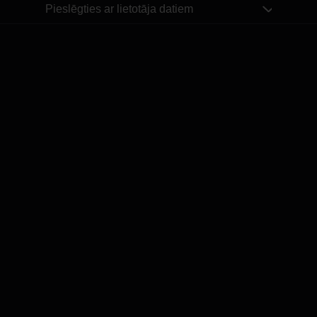
Pieslēgties ar lietotāja datiem
Šai spēlei nav pieejama demo versija. Lūdzu,
pieslēdzies, lai spēlētu ar īstu naudu.
Pieslēgties