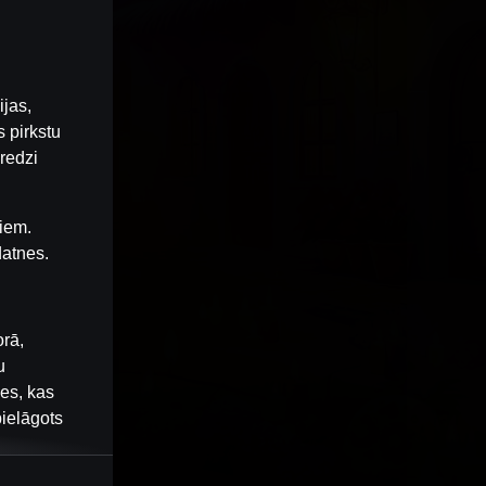
ijas,
 pirkstu
redzi
iem.
datnes.
orā,
u
nes, kas
pielāgots