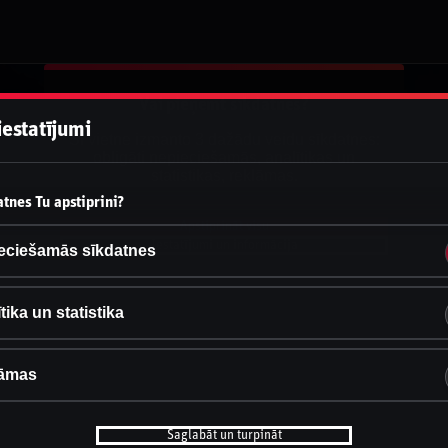
Vai pieņemt sīkdatnes?
iestatījumi
Šī vietne izmanto 3 dažādu veidu sīkdatnes:
obligāti nepieciešamās, analītikas un
statistikas, reklāmas.
tnes Tu apstiprini?
Apstiprināt visu
Iestatījumi un informācija
eciešamās sīkdatnes
tika un statistika
āmas
Saglabāt un turpināt