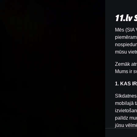
11.lv
Mēs (SIA V
piemēram, 
nospiedum
mūsu vietn
Zemāk atr
Mums ir sv
1. KAS I
Sīkdatnes 
mobilajā t
izvietošan
palīdz mum
jūsu vēlm