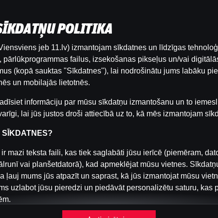
 SĪKDATŅU POLITIKA
iensviens jeb 11.lv) izmantojam sīkdatnes un līdzīgas tehnoloģ
Šai spēlei nav pieejama demo versija. Lūdzu,
pārlūkprogrammas failus, izsekošanas pikseļus un/vai digitālās
pieslēdzies, lai spēlētu ar īstu naudu.
us (kopā sauktas "Sīkdatnes"), lai nodrošinātu jums labāku pie
ēs un mobilajās lietotnēs.
Pieslēgties
adīsiet informāciju par mūsu sīkdatņu izmantošanu un to iemesl
arīgi, lai jūs justos droši attiecībā uz to, kā mēs izmantojam sīk
R SĪKDATNES?
ir mazi teksta faili, kas tiek saglabāti jūsu ierīcē (piemēram, dat
ālrunī vai planšetdatorā), kad apmeklējat mūsu vietnes. Sīkdatņ
a ļauj mums jūs atpazīt un saprast, kā jūs izmantojat mūsu viet
s uzlabot jūsu pieredzi un piedāvāt personalizētu saturu, kas 
ēm.