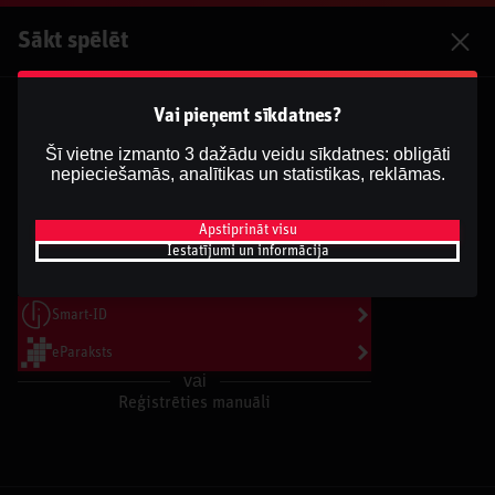
Pieslēgties
Sākt spēlēt
Vai pieņemt sīkdatnes?
Piedāvājums ir pieejams tikai jaunajiem
spēlētājiem.
Šī vietne izmanto 3 dažādu veidu sīkdatnes: obligāti
nepieciešamās, analītikas un statistikas, reklāmas.
bonus-program
4 x 50 brīvspēles
Kazino
Apstiprināt visu
Iestatījumi un informācija
Pieslēgties vai reģistrēties
Smart-ID
eParaksts
vai
Reģistrēties manuāli