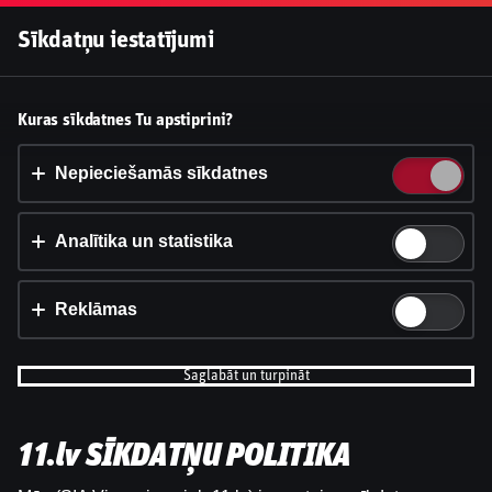
Pieslēgties
Sīkdatņu iestatījumi
Vai pieņemt sīkdatnes?
Kuras sīkdatnes Tu apstiprini?
Šī vietne izmanto 3 dažādu veidu sīkdatnes: obligāti
nepieciešamās, analītikas un statistikas, reklāmas.
Nepieciešamās sīkdatnes
Apstiprināt visu
Analītika un statistika
Iestatījumi un informācija
Reklāmas
Saglabāt un turpināt
11.lv SĪKDATŅU POLITIKA