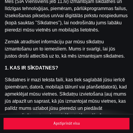
Mēs (SIA Viensviens jeb 11.lv) izmantojam sīkdatnes un
līdzīgas tehnoloģijas, piemēram, pārlūkprogrammas failus,
izsekošanas pikseļus un/vai digitālās pirkstu nospiedumus
Šai spēlei nav pieejama demo versija. Lūdzu,
(kopā sauktas "Sīkdatnes"), lai nodrošinātu jums labāku
pieslēdzies, lai spēlētu ar īstu naudu.
pieredzi mūsu vietnēs un mobilajās lietotnēs.
Pieslēgties
Zemāk atradīsiet informāciju par mūsu sīkdatņu
izmantošanu un to iemesliem. Mums ir svarīgi, lai jūs
justos droši attiecībā uz to, kā mēs izmantojam sīkdatnes.
1. KAS IR SĪKDATNES?
Sīkdatnes ir mazi teksta faili, kas tiek saglabāti jūsu ierīcē
(piemēram, datorā, mobilajā tālrunī vai planšetdatorā), kad
apmeklējat mūsu vietnes. Sīkdatņu izvietošana ļauj mums
jūs atpazīt un saprast, kā jūs izmantojat mūsu vietnes, kas
palīdz mums uzlabot jūsu pieredzi un piedāvāt
personalizētu saturu, kas pielāgots jūsu vēlmēm.
Apstiprināt visu
Sīkdatnes var būt pagaidu (tā sauktas "sesijas sīkdatnes")