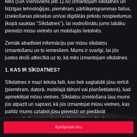
Mēs (SIA Viensviens jeb 11.lv) izmantojam sīkdatnes un
līdzīgas tehnoloģijas, piemēram, pārlūkprogrammas failus,
izsekošanas pikseļus un/vai digitālās pirkstu nospiedumus
Šai spēlei nav pieejama demo versija. Lūdzu,
(kopā sauktas "Sīkdatnes"), lai nodrošinātu jums labāku
pieslēdzies, lai spēlētu ar īstu naudu.
pieredzi mūsu vietnēs un mobilajās lietotnēs.
Pieslēgties
Zemāk atradīsiet informāciju par mūsu sīkdatņu
izmantošanu un to iemesliem. Mums ir svarīgi, lai jūs
justos droši attiecībā uz to, kā mēs izmantojam sīkdatnes.
1. KAS IR SĪKDATNES?
Sīkdatnes ir mazi teksta faili, kas tiek saglabāti jūsu ierīcē
(piemēram, datorā, mobilajā tālrunī vai planšetdatorā), kad
apmeklējat mūsu vietnes. Sīkdatņu izvietošana ļauj mums
jūs atpazīt un saprast, kā jūs izmantojat mūsu vietnes, kas
palīdz mums uzlabot jūsu pieredzi un piedāvāt
personalizētu saturu, kas pielāgots jūsu vēlmēm.
Apstiprināt visu
Sīkdatnes var būt pagaidu (tā sauktas "sesijas sīkdatnes")