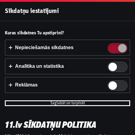
Pieslēgties
Sīkdatņu iestatījumi
Vai pieņemt sīkdatnes?
Kuras sīkdatnes Tu apstiprini?
Šī vietne izmanto 3 dažādu veidu sīkdatnes: obligāti
nepieciešamās, analītikas un statistikas, reklāmas.
Nepieciešamās sīkdatnes
Apstiprināt visu
Analītika un statistika
Iestatījumi un informācija
Reklāmas
Saglabāt un turpināt
11.lv SĪKDATŅU POLITIKA