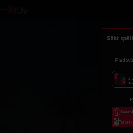
Sākt spēl
Piedāvā
bonus-
4 
Ka
P
Smart-
eParak