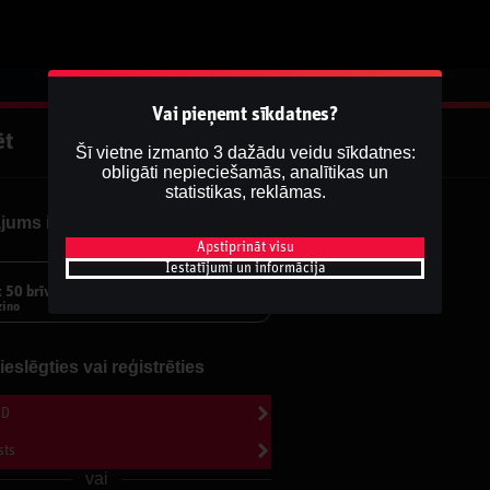
Vai pieņemt sīkdatnes?
ēt
Šī vietne izmanto 3 dažādu veidu sīkdatnes:
obligāti nepieciešamās, analītikas un
statistikas, reklāmas.
jums ir pieejams tikai jaunajiem
spēlētājiem.
Apstiprināt visu
Iestatījumi un informācija
program
x 50 brīvspēles
zino
ieslēgties vai reģistrēties
ID
sts
vai