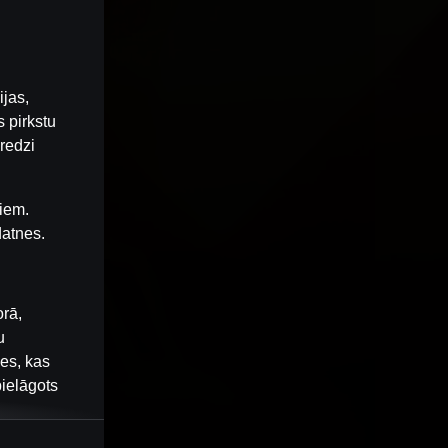
ijas,
 pirkstu
redzi
iem.
datnes.
orā,
u
nes, kas
pielāgots