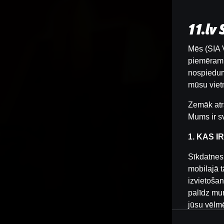
11.lv
Mēs (SIA V
piemēram, 
nospiedum
mūsu vietn
Zemāk atr
Mums ir sv
1. KAS I
Sīkdatnes 
mobilajā t
izvietošan
palīdz mum
jūsu vēlm