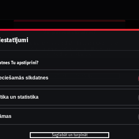
Vai pieņemt sīkdatnes?
iestatījumi
Šī vietne izmanto 3 dažādu veidu sīkdatnes:
obligāti nepieciešamās, analītikas un
statistikas, reklāmas.
tnes Tu apstiprini?
Apstiprināt visu
Iestatījumi un informācija
eciešamās sīkdatnes
tika un statistika
āmas
Saglabāt un turpināt