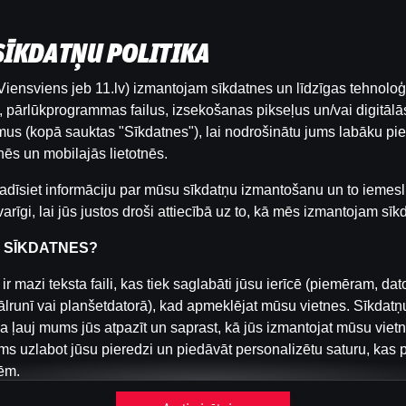
 SĪKDATŅU POLITIKA
iensviens jeb 11.lv) izmantojam sīkdatnes un līdzīgas tehnoloģ
Šai spēlei nav pieejama demo versija. Lūdzu,
pārlūkprogrammas failus, izsekošanas pikseļus un/vai digitālās
pieslēdzies, lai spēlētu ar īstu naudu.
us (kopā sauktas "Sīkdatnes"), lai nodrošinātu jums labāku pie
ēs un mobilajās lietotnēs.
Pieslēgties
adīsiet informāciju par mūsu sīkdatņu izmantošanu un to iemesl
arīgi, lai jūs justos droši attiecībā uz to, kā mēs izmantojam sīk
R SĪKDATNES?
ir mazi teksta faili, kas tiek saglabāti jūsu ierīcē (piemēram, dat
ālrunī vai planšetdatorā), kad apmeklējat mūsu vietnes. Sīkdatņ
a ļauj mums jūs atpazīt un saprast, kā jūs izmantojat mūsu viet
s uzlabot jūsu pieredzi un piedāvāt personalizētu saturu, kas 
ēm.