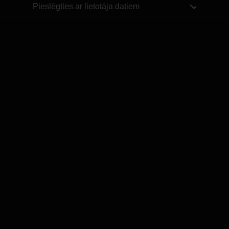
Pieslēgties ar lietotāja datiem
Šai spēlei nav pieejama demo versija. Lūdzu,
pieslēdzies, lai spēlētu ar īstu naudu.
Pieslēgties