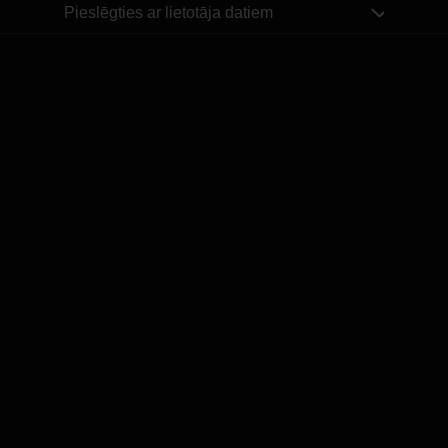
Pieslēgties ar lietotāja datiem
Šai spēlei nav pieejama demo versija. Lūdzu,
pieslēdzies, lai spēlētu ar īstu naudu.
Pieslēgties