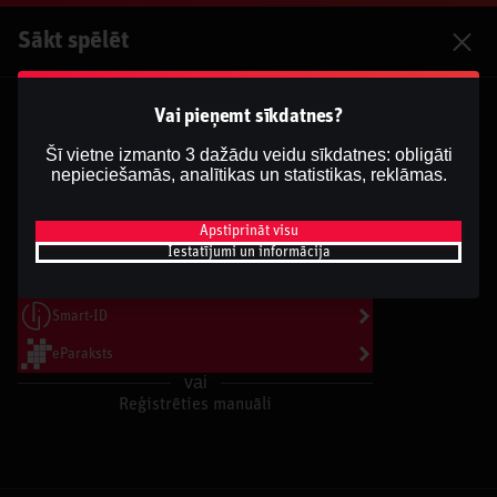
Pieslēgties
Sākt spēlēt
Vai pieņemt sīkdatnes?
Piedāvājums ir pieejams tikai jaunajiem
spēlētājiem.
Šī vietne izmanto 3 dažādu veidu sīkdatnes: obligāti
nepieciešamās, analītikas un statistikas, reklāmas.
bonus-program
4 x 50 brīvspēles
Kazino
Apstiprināt visu
Iestatījumi un informācija
Pieslēgties vai reģistrēties
Smart-ID
eParaksts
vai
Reģistrēties manuāli