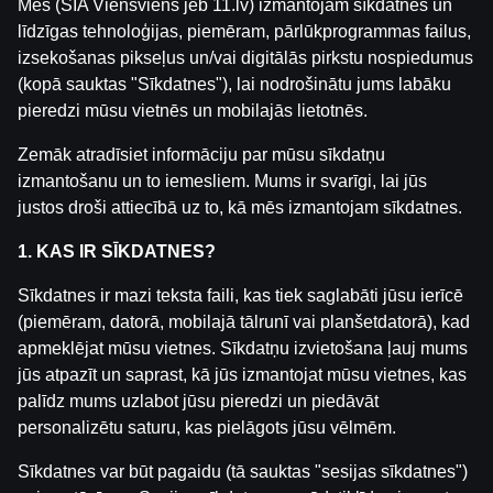
Mēs (SIA Viensviens jeb 11.lv) izmantojam sīkdatnes un
līdzīgas tehnoloģijas, piemēram, pārlūkprogrammas failus,
izsekošanas pikseļus un/vai digitālās pirkstu nospiedumus
(kopā sauktas "Sīkdatnes"), lai nodrošinātu jums labāku
pieredzi mūsu vietnēs un mobilajās lietotnēs.
Zemāk atradīsiet informāciju par mūsu sīkdatņu
https://youtu.be/5IINEXuIh_M
izmantošanu un to iemesliem. Mums ir svarīgi, lai jūs
justos droši attiecībā uz to, kā mēs izmantojam sīkdatnes.
Šoreiz iknedēļas informatīvi izklaidējošajā
raidījumā Valdis ar Andri sagaidīs Lieldienas!
1. KAS IR SĪKDATNES?
Raidījuma tēmas:
Sīkdatnes ir mazi teksta faili, kas tiek saglabāti jūsu ierīcē
- Vai Kristaps Porziņģis paliks GSW?
(piemēram, datorā, mobilajā tālrunī vai planšetdatorā), kad
- Vai Latvijas hokeja izlasi vēl trenēs Harijs
apmeklējat mūsu vietnes. Sīkdatņu izvietošana ļauj mums
Vītoliņš?
jūs atpazīt un saprast, kā jūs izmantojat mūsu vietnes, kas
- Vai Messi spēlēs Pasaules Kausā?
palīdz mums uzlabot jūsu pieredzi un piedāvāt
- Vai VEF atkal izcīnīs LBL titulu?
personalizētu saturu, kas pielāgots jūsu vēlmēm.
- Vai Max Verstapens pametīs F1?
Sīkdatnes var būt pagaidu (tā sauktas "sesijas sīkdatnes")