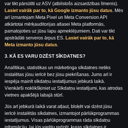
var tikt pārsūtīti uz ASV (atbilstošs aizsardzības līmenis).
Lietošanas noteikumi
Palīdzības dienests
Lasiet vairāk par to, kā Google izmanto jūsu datus
. Mēs
Spēlē atbildīgi
Affiliates
Par mums
Karjera
arī izmantojam Meta Pixel un Meta Conversion API
Medijiem
Sīkdatņu iestatījumi
atkārtotai mērķauditorijas atlasei Meta platformās,
pamatojoties uz jūsu lapu apmeklējumiem. Dati var tikt
apstrādāti serveros ārpus ES.
Lasiet vairāk par to, kā
Meta izmanto jūsu datus
.
3. KĀ ES VARU DZĒST SĪKDATNES?
Analītikas, statistikas un mārketinga sīkdatnes netiks
instalētas jūsu ierīcē bez jūsu piekrišanas. Jums arī ir
Uzmanību! Azartspēles var izraisīt atkarību!
iespēja mainīt sīkdatņu iestatījumus jebkurā laikā.
Spēlēt atļauts tikai no 18 gadu vecuma.
Lūdzam
Vienkārši noklikšķiniet uz Sīkdatņu iestatījumi, kas atrodas
spēlēt atbildīgi.
vietnes apakšējā labajā stūrī.
Licences īpašnieks: SIA Viensviens, Dzirnavu iela 39-8,
Jūs arī jebkurā laikā varat atļaut, bloķēt vai dzēst jūsu
LV-1010 Rīga.
ierīcē instalētās sīkdatnes, izmantojot pārlūkprogrammas
Licences numurs: A-67, TI-04.
iestatījumus. Visas pārlūkprogrammas rāda sīkdatņu
Licencētājs:
Izložu un Azartspēļu Uzraudzības
Inspekcija (IAUI).
informāciju, lai jūs varētu redzēt, kuras sīkdatnes ir