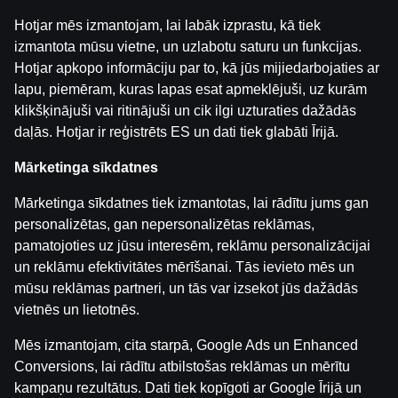
Hotjar mēs izmantojam, lai labāk izprastu, kā tiek
Kategorijas
izmantota mūsu vietne, un uzlabotu saturu un funkcijas.
ĢENERĀĻA UN BUĻA NAGLAS
Hotjar apkopo informāciju par to, kā jūs mijiedarbojaties ar
lapu, piemēram, kuras lapas esat apmeklējuši, uz kurām
Аtpakaļ
klikšķinājuši vai ritinājuši un cik ilgi uzturaties dažādās
daļās. Hotjar ir reģistrēts ES un dati tiek glabāti Īrijā.
Mārketinga sīkdatnes
Mārketinga sīkdatnes tiek izmantotas, lai rādītu jums gan
personalizētas, gan nepersonalizētas reklāmas,
pamatojoties uz jūsu interesēm, reklāmu personalizācijai
un reklāmu efektivitātes mērīšanai. Tās ievieto mēs un
mūsu reklāmas partneri, un tās var izsekot jūs dažādās
vietnēs un lietotnēs.
Mēs izmantojam, cita starpā, Google Ads un Enhanced
Conversions, lai rādītu atbilstošas reklāmas un mērītu
kampaņu rezultātus. Dati tiek kopīgoti ar Google Īrijā un