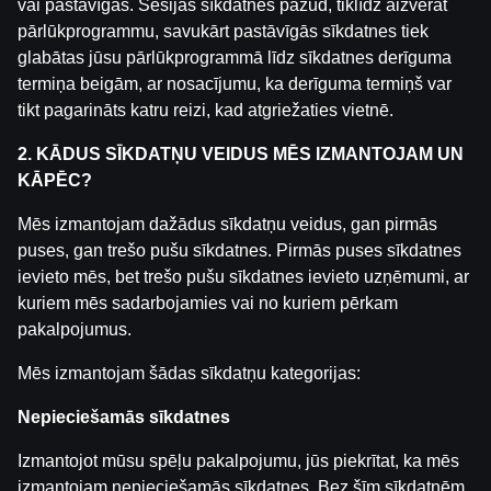
vai pastāvīgas. Sesijas sīkdatnes pazūd, tiklīdz aizverat
pārlūkprogrammu, savukārt pastāvīgās sīkdatnes tiek
Saistītās ziņas
glabātas jūsu pārlūkprogrammā līdz sīkdatnes derīguma
termiņa beigām, ar nosacījumu, ka derīguma termiņš var
Ģenerāļa un Buļa Naglas | 8.Sezona 43.Epizode
tikt pagarināts katru reizi, kad atgriežaties vietnē.
by
Dāvis
2026. g. 23. jūl.
2. KĀDUS SĪKDATŅU VEIDUS MĒS IZMANTOJAM UN
KĀPĒC?
Ģenerāļa un Buļa Naglas | 8.Sezona 42.Epizode
by
Dāvis
2026. g. 14. jūl.
Mēs izmantojam dažādus sīkdatņu veidus, gan pirmās
puses, gan trešo pušu sīkdatnes. Pirmās puses sīkdatnes
ievieto mēs, bet trešo pušu sīkdatnes ievieto uzņēmumi, ar
Ģenerāļa un Buļa Naglas | 8.Sezona 41.Epizode
kuriem mēs sadarbojamies vai no kuriem pērkam
by
Dāvis
2026. g. 14. jūl.
pakalpojumus.
Mēs izmantojam šādas sīkdatņu kategorijas:
Ģenerāļa un Buļa Naglas | 8.Sezona 40.Epizode
by
Dāvis
2026. g. 17. jūn.
Nepieciešamās sīkdatnes
Izmantojot mūsu spēļu pakalpojumu, jūs piekrītat, ka mēs
Ģenerāļa un Buļa Naglas | 8.Sezona 39.Epizode
izmantojam nepieciešamās sīkdatnes. Bez šīm sīkdatnēm
by
Dāvis
2026. g. 9. jūn.