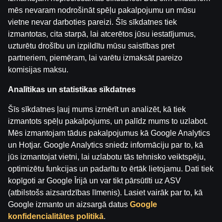
mēs nevaram nodrošināt spēļu pakalpojumu un mūsu
vietne nevar darboties pareizi. Šīs sīkdatnes tiek
Ģenerāļa un Buļa Naglas | 8.Sezona 38.Epizode
izmantotas, cita starpā, lai atcerētos jūsu iestatījumus,
by
Dāvis
2026. g. 9. jūn.
uzturētu drošību un izpildītu mūsu saistības pret
partneriem, piemēram, lai varētu izmaksāt pareizo
komisijas maksu.
Ģenerāļa un Buļa Naglas | 8.Sezona 37.Epizode
by
Dāvis
2026. g. 21. maijs
Analītikas un statistikas sīkdatnes
Šīs sīkdatnes ļauj mums izmērīt un analizēt, kā tiek
Ģenerāļa un Buļa Naglas | 8.Sezona 36.Epizode
by
Dāvis
izmantots spēļu pakalpojums, un palīdz mums to uzlabot.
2026. g. 21. maijs
Mēs izmantojam tādus pakalpojumus kā Google Analytics
un Hotjar. Google Analytics sniedz informāciju par to, kā
Ģenerāļa un Buļa Naglas | 8.Sezona 35.Epizode
jūs izmantojat vietni, lai uzlabotu tās tehnisko veiktspēju,
by
Dāvis
2026. g. 21. maijs
optimizētu funkcijas un padarītu to ērtāk lietojamu. Dati tiek
kopīgoti ar Google Īrijā un var tikt pārsūtīti uz ASV
Ģenerāļa un Buļa Naglas | 8.Sezona 34.Epizode
(atbilstošs aizsardzības līmenis). Lasiet vairāk par to, kā
by
Dāvis
2026. g. 28. apr.
Google izmanto un aizsargā datus
Google
konfidencialitātes politikā
.