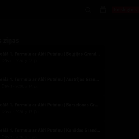
Pieslēgties
s ziņas
Ideālā 1. Formula ar Aldi Putniņu | Beļģijas Grand Prix | Tiešraide
y
Dāvis
2026. g. 23. jūl.
Ideālā 1. Formula ar Aldi Putniņu | Austrijas Grand Prix | Tiešraide
y
Dāvis
2026. g. 14. jūl.
Ideālā 1. Formula ar Aldi Putniņu | Barselonas Grand Prix | Tiešraide
y
Dāvis
2026. g. 17. jūn.
Ideālā 1. Formula ar Aldi Putniņu | Kanādas Grand Prix | Tiešraide
y
Dāvis
2026. g. 9. jūn.