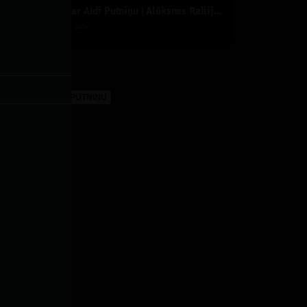
Ideālā 1. Formula ar Aldi Putniņu | Alūksnes Rallijs | 1. diena
y
Dāvis
2026. g. 27. janv.
ijas
FORMULA AR ALDI PUTNIŅU