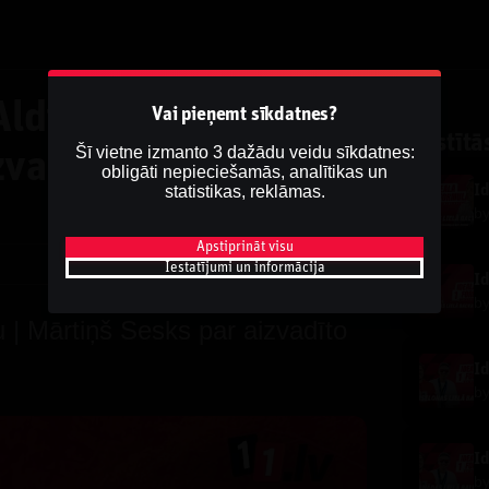
Aldi Putniņu |
Vai pieņemt sīkdatnes?
Saistītā
Šī vietne izmanto 3 dažādu veidu sīkdatnes:
zvadīto sezonu līdz
obligāti nepieciešamās, analītikas un
statistikas, reklāmas.
b
Apstiprināt visu
Dalīties
Iestatījumi un informācija
b
u | Mārtiņš Sesks par aizvadīto
b
b