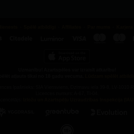
dienests
Spēlē atbildīgi
Affiliates
Par mums
Karjera
Uzmanību! Azartspēles var izraisīt atkarību!
pēlēt atļauts tikai no 18 gadu vecuma.
Lūdzam spēlēt atbildī
ences īpašnieks: SIA Viensviens, Dzirnavu iela 39-8, LV-1010 R
Licences numurs: A-67, TI-04.
icencētājs:
Izložu un Azartspēļu Uzraudzības Inspekcija (IAUI