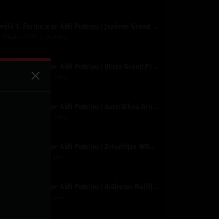
Ideālā 1. Formula ar Aldi Putniņu | Japānas Grand Prix | Tiešraide
y
Dāvis
2026. g. 31. marts
Ideālā 1. Formula ar Aldi Putniņu | Ķīnas Grand Prix | Tiešraide
y
Dāvis
2026. g. 17. marts
Ideālā 1. Formula ar Aldi Putniņu | Austrālijas Grand Prix | Tiešraide
y
Dāvis
2026. g. 17. marts
Ideālā 1. Formula ar Aldi Putniņu | Zviedrijas WRC Rallijs SS3 | Tiešraide
y
Dāvis
2026. g. 17. febr.
Ideālā 1. Formula ar Aldi Putniņu | Alūksnes Rallijs | 2. diena pēc aizvadītiem rīta ātrumposmiem.
y
Dāvis
2026. g. 27. janv.