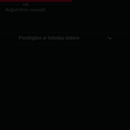
vai
Reģistrēties manuāli
b
Kategor
Pieslēgties ar lietotāja datiem
IDEĀLĀ 1. 
Аtpakaļ