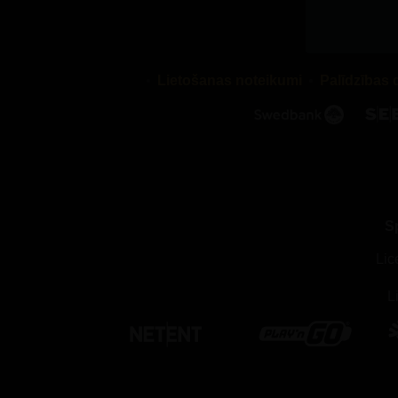
Lietošanas noteikumi
Palīdzības 
S
Lic
L