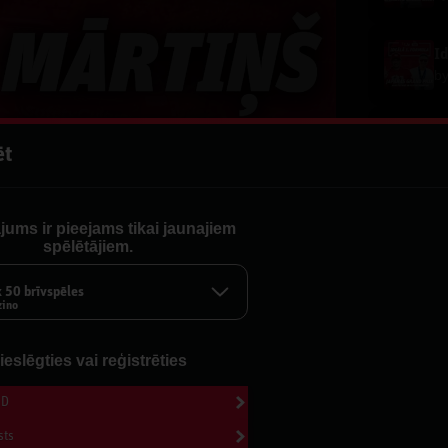
b
ēt
b
jums ir pieejams tikai jaunajiem
b
spēlētājiem.
program
x 50 brīvspēles
zino
b
ieslēgties vai reģistrēties
b
 šodien uz interviju aicinājis Mārtiņu
ID
niegumu, posmu aizkulisēm un vēlmi
sts