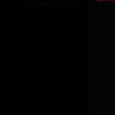
vēl startēt šājā sezonā.