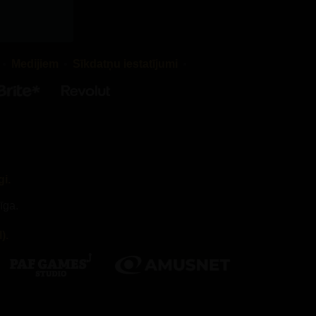
Medijiem
Sīkdatņu iestatījumi
gi.
īga.
).