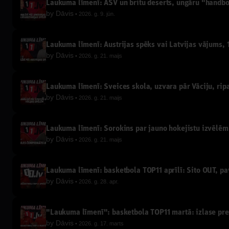
Laukuma līmenī: ASV un britu deserts, ungāru "handb
by
Dāvis
2026. g. 9. jūn.
Laukuma līmenī: Austrijas spēks vai Latvijas vājums, 1
by
Dāvis
2026. g. 21. maijs
Laukuma līmenī: Šveices skola, uzvara pār Vāciju, ripa
by
Dāvis
2026. g. 21. maijs
Laukuma līmenī: Sorokins par jauno hokejistu izvēlēm,
by
Dāvis
2026. g. 21. maijs
Laukuma līmenī: basketbola TOP11 aprīlī: Sito OUT, p
by
Dāvis
2026. g. 28. apr.
"Laukuma līmenī": basketbola TOP11 martā: izlase pret
by
Dāvis
2026. g. 17. marts