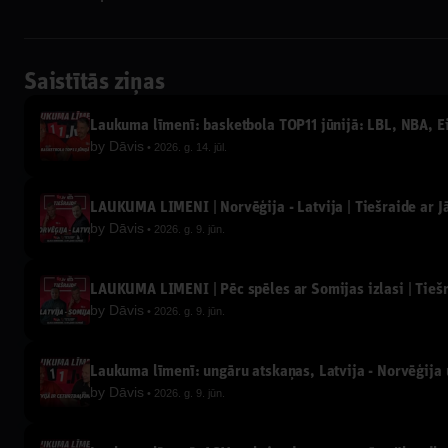
Saistītās ziņas
Laukuma līmenī: basketbola TOP11 jūnijā: LBL, NBA, Eir
by
Dāvis
2026. g. 14. jūl.
LAUKUMA LĪMENĪ | Norvēģija - Latvija | Tiešraide ar 
by
Dāvis
2026. g. 9. jūn.
LAUKUMA LĪMENĪ | Pēc spēles ar Somijas izlasi | Tieš
by
Dāvis
2026. g. 9. jūn.
Laukuma līmenī: ungāru atskaņas, Latvija - Norvēģija u
by
Dāvis
2026. g. 9. jūn.