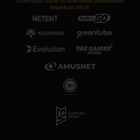
Licencētājs:
Izložu un Azartspēļu Uzraudzības
Inspekcija (IAUI).