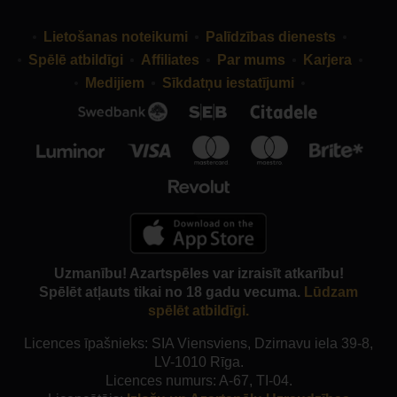
Lietošanas noteikumi
Palīdzības dienests
Spēlē atbildīgi
Affiliates
Par mums
Karjera
Medijiem
Sīkdatņu iestatījumi
Uzmanību! Azartspēles var izraisīt atkarību!
Spēlēt atļauts tikai no 18 gadu vecuma.
Lūdzam
spēlēt atbildīgi.
Licences īpašnieks: SIA Viensviens, Dzirnavu iela 39-8,
LV-1010 Rīga.
Licences numurs: A-67, TI-04.